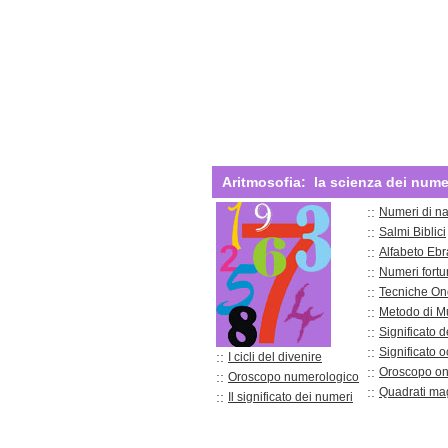
Aritmosofia:
la scienza dei nume
::
Numeri di na
::
Salmi Biblici
::
Alfabeto Ebr
::
Numeri fortun
::
Tecniche On
::
Metodo di M
::
Significato d
::
Significato 
::
I cicli del divenire
::
Oroscopo o
::
Oroscopo numerologico
::
Quadrati mag
::
Il significato dei numeri