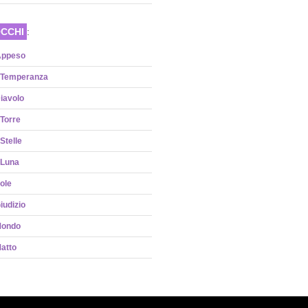
CCHI
:
Appeso
 Temperanza
Diavolo
 Torre
Stelle
 Luna
Sole
Giudizio
 Mondo
Matto