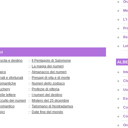
Or
Met
L'I
Pri
Re
Le
ri
::
scita e destino
Il Pentagolo di Salomone
ALBE
::
La magia dei numeri
::
aico
Almanacco dei numeri
Int
::
ati e sfortunati
Presagi di vita e di morte
Cha
::
omantiche
Numeri dello zodiaco
::
uchery
Profezie di vittoria
Uo
::
elle lettere
I numeri del destino
Ese
::
occulto dei numeri
Mistero del 25 dicembre
::
nomantico
Talismano di Nostradamus
Con
::
ici
Date fine del mondo
Cog
Or