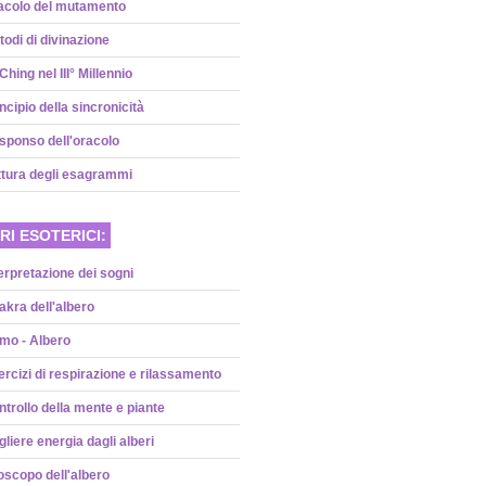
acolo del mutamento
odi di divinazione
 Ching nel III° Millennio
ncipio della sincronicità
sponso dell'oracolo
ttura degli esagrammi
RI ESOTERICI:
erpretazione dei sogni
kra dell'albero
mo - Albero
rcizi di respirazione e rilassamento
trollo della mente e piante
liere energia dagli alberi
oscopo dell'albero