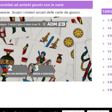
 correlati ad antichi giochi con le carte
TARO
vescie. Scopri i misteri arcani delle carte da giuoco.
L'
La
Il 
La
Le 
La
Il 
Il 
Il
Il 