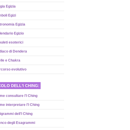
gia Egizia
boli Egizi
tronomia Egizia
lendario Egizio
leti esoterici
diaco di Dendera
lle e Chakra
rcorso evolutivo
OLO DELL'I CHING:
me consultare l'I Ching
e interpretare l'I Ching
rigrammi dell'I Ching
enco degli Esagrammi