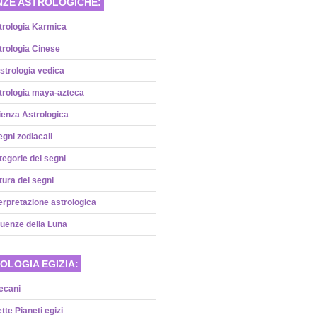
NZE ASTROLOGICHE:
trologia Karmica
trologia Cinese
strologia vedica
trologia maya-azteca
ienza Astrologica
egni zodiacali
egorie dei segni
tura dei segni
erpretazione astrologica
luenze della Luna
OLOGIA EGIZIA:
ecani
ette Pianeti egizi