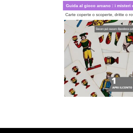
Guida al gioco arcano
:
i misteri
Carte coperte o scoperte, dritte o ro