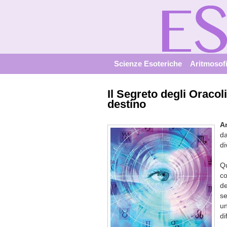
Scienze Esoteriche
Aritmosof
Il Segreto degli Oracol
destino
A
da
di
Q
co
d
se
un
di