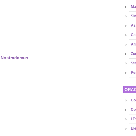
Ma
Sim
As
Ca
Amu
Zo
i Nostradamus
Ste
Pe
ORAC
Co
Com
I T
El