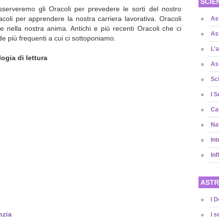
SCIE
serveremo gli Oracoli per prevedere le sorti del nostro
acoli per apprendere la nostra carriera lavorativa. Oracoli
As
 nella nostra anima. Antichi e più recenti Oracoli che ci
As
 più frequenti a cui ci sottoponiamo.
L'a
logia di lettura
As
Sc
I S
Cat
Na
Int
Inf
ASTR
I D
nzia
I s