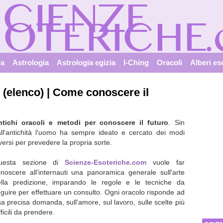
ia
Astrologia
Astrologia egizia
I-Ching
Oracoli
Alberi es
i (elenco) | Come conoscere il
ntichi oracoli e metodi per conoscere il futuro
. Sin
ll'antichità l'uomo ha sempre ideato e cercato dei modi
versi per prevedere la propria sorte.
uesta sezione di
Scienze-Esoteriche.com
vuole far
noscere all’internauti una panoramica generale sull'arte
ella predizione, imparando le regole e le tecniche da
guire per effettuare un consulto. Ogni oracolo risponde ad
a precisa domanda, sull'amore, sul lavoro, sulle scelte più
fficili da prendere.