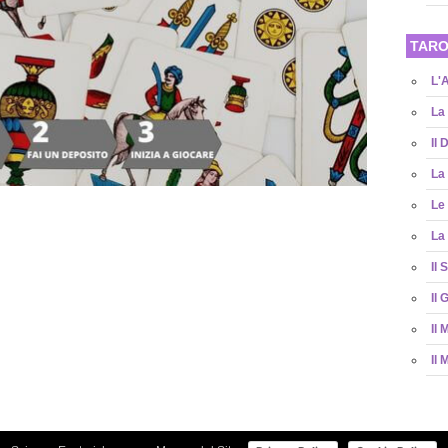
TARO
L'
La
Il 
La
Le 
La
Il 
Il 
Il
Il 