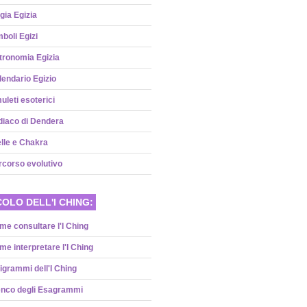
gia Egizia
boli Egizi
tronomia Egizia
lendario Egizio
leti esoterici
diaco di Dendera
lle e Chakra
rcorso evolutivo
OLO DELL'I CHING:
me consultare l'I Ching
e interpretare l'I Ching
rigrammi dell'I Ching
enco degli Esagrammi