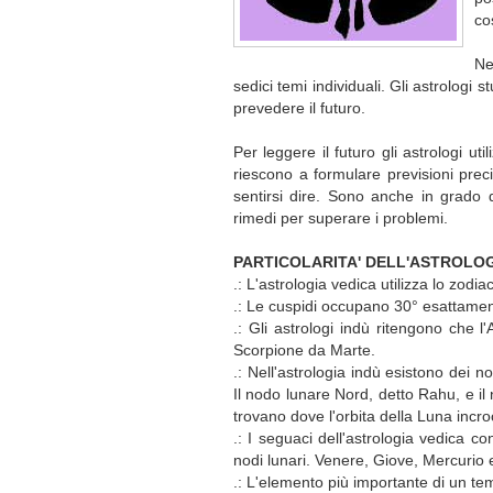
co
Ne
sedici temi individuali. Gli astrologi 
prevedere il futuro.
Per leggere il futuro gli astrologi util
riescono a formulare previsioni pre
sentirsi dire. Sono anche in grado d
rimedi per superare i problemi.
PARTICOLARITA' DELL'ASTROLOG
.: L'astrologia vedica utilizza lo zodi
.: Le cuspidi occupano 30° esattamen
.: Gli astrologi indù ritengono che 
Scorpione da Marte.
.: Nell'astrologia indù esistono dei 
Il nodo lunare Nord, detto Rahu, e il
trovano dove l'orbita della Luna incroc
.: I seguaci dell'astrologia vedica c
nodi lunari. Venere, Giove, Mercurio 
.: L'elemento più importante di un t