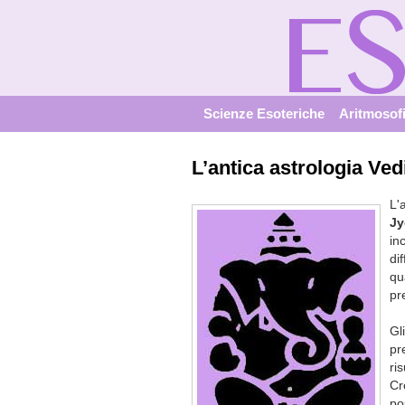
Scienze Esoteriche
Aritmosof
L’antica astrologia Ved
L'
Jy
in
di
qu
pr
Gl
pr
ri
Cr
po