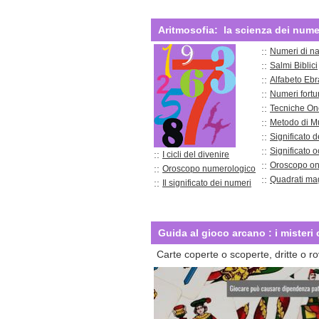
Aritmosofia:
la scienza dei nume
::
Numeri di na
::
Salmi Biblici
::
Alfabeto Ebr
::
Numeri fortun
::
Tecniche On
::
Metodo di M
::
Significato d
::
Significato 
::
I cicli del divenire
::
Oroscopo o
::
Oroscopo numerologico
::
Quadrati mag
::
Il significato dei numeri
Guida al gioco arcano
:
i misteri
Carte coperte o scoperte, dritte o ro