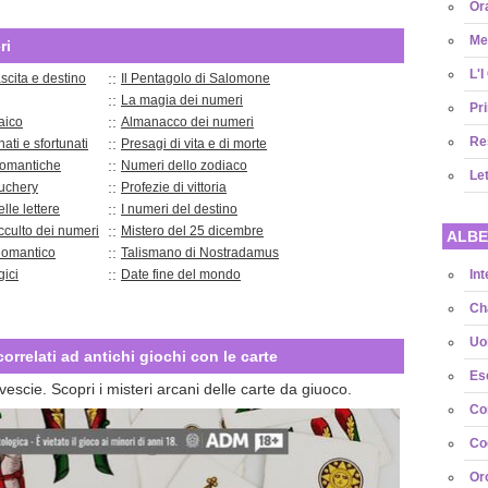
Or
Met
ri
L'I
::
scita e destino
Il Pentagolo di Salomone
::
La magia dei numeri
Pri
::
aico
Almanacco dei numeri
Re
::
ati e sfortunati
Presagi di vita e di morte
::
omantiche
Numeri dello zodiaco
Le
::
uchery
Profezie di vittoria
::
elle lettere
I numeri del destino
::
occulto dei numeri
Mistero del 25 dicembre
ALBE
::
nomantico
Talismano di Nostradamus
::
ici
Date fine del mondo
Int
Cha
Uo
 correlati ad antichi giochi con le carte
Ese
vescie. Scopri i misteri arcani delle carte da giuoco.
Con
Cog
Or