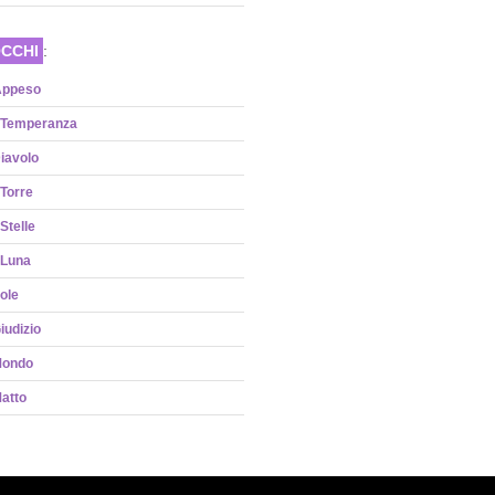
CCHI
:
Appeso
 Temperanza
Diavolo
 Torre
Stelle
 Luna
Sole
Giudizio
 Mondo
Matto