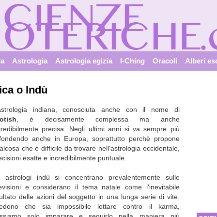
ia
Astrologia
Astrologia egizia
I-Ching
Oracoli
Alberi es
ica o Indù
astrologia indiana, conosciuta anche con il nome di
otish
, è decisamente complessa ma anche
credibilmente precisa. Negli ultimi anni si va sempre più
ffondendo anche in Europa, soprattutto perchè propone
alcosa che è difficile da trovare nell'astrologia occidentale,
ecisioni esatte e incredibilmente puntuale.
i astrologi indù si concentrano prevalentemente sulle
evisioni e considerano il tema natale come l'inevitabile
sultato delle azioni del soggetto in una lunga serie di vite.
edono che sia impossibile lottare contro il karma,
ssiamo solo imparare e seguirlo nella maniera più