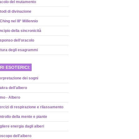
acolo del mutamento
odi di divinazione
 Ching nel III° Millennio
ncipio della sincronicità
sponso dell'oracolo
ttura degli esagrammi
RI ESOTERICI:
erpretazione dei sogni
kra dell'albero
mo - Albero
rcizi di respirazione e rilassamento
trollo della mente e piante
liere energia dagli alberi
oscopo dell'albero