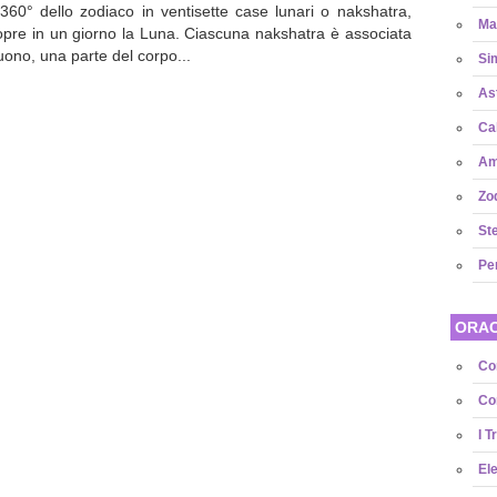
i 360° dello zodiaco in ventisette case lunari o nakshatra,
Ma
opre in un giorno la Luna. Ciascuna nakshatra è associata
suono, una parte del corpo...
Sim
As
Ca
Amu
Zo
Ste
Pe
ORAC
Co
Com
I T
El