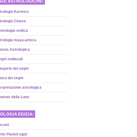
NZE ASTROLOGICHE:
trologia Karmica
trologia Cinese
strologia vedica
trologia maya-azteca
ienza Astrologica
egni zodiacali
egorie dei segni
tura dei segni
erpretazione astrologica
luenze della Luna
OLOGIA EGIZIA:
ecani
ette Pianeti egizi