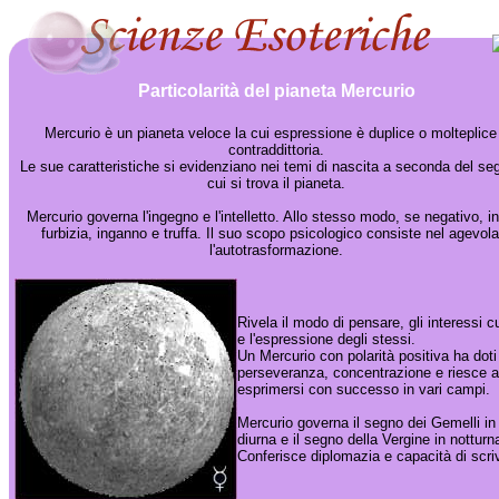
Particolarità del pianeta Mercurio
Mercurio è un pianeta veloce la cui espressione è duplice o molteplice
contraddittoria.
Le sue caratteristiche si evidenziano nei temi di nascita a seconda del se
cui si trova il pianeta.
Mercurio governa l'ingegno e l'intelletto. Allo stesso modo, se negativo, i
furbizia, inganno e truffa. Il suo scopo psicologico consiste nel agevola
l'autotrasformazione.
Rivela il modo di pensare, gli interessi cu
e l'espressione degli stessi.
Un Mercurio con polarità positiva ha doti
perseveranza, concentrazione e riesce a
esprimersi con successo in vari campi.
Mercurio governa il segno dei Gemelli in
diurna e il segno della Vergine in notturn
Conferisce diplomazia e capacità di scri