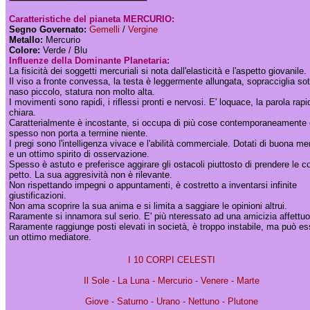
Caratteristiche del pianeta MERCURIO:
Segno Governato:
Gemelli
/
Vergine
Metallo:
Mercurio
Colore:
Verde / Blu
Influenze della Dominante Planetaria:
La fisicità dei soggetti mercuriali si nota dall'elasticità e l'aspetto giovanile.
Il viso a fronte convessa, la testa è leggermente allungata, sopracciglia sott
naso piccolo, statura non molto alta.
I movimenti sono rapidi, i riflessi pronti e nervosi. E' loquace, la parola rapi
chiara.
Caratterialmente è incostante, si occupa di più cose contemporaneamente 
spesso non porta a termine niente.
I pregi sono l'intelligenza vivace e l'abilità commerciale. Dotati di buona m
e un ottimo spirito di osservazione.
Spesso è astuto e preferisce aggirare gli ostacoli piuttosto di prendere le c
petto. La sua aggresività non è rilevante.
Non rispettando impegni o appuntamenti, è costretto a inventarsi infinite
giustificazioni.
Non ama scoprire la sua anima e si limita a saggiare le opinioni altrui.
Raramente si innamora sul serio. E' più nteressato ad una amicizia affettu
Raramente raggiunge posti elevati in società, è troppo instabile, ma può es
un ottimo mediatore.
I 10 CORPI CELESTI
Il Sole
-
La Luna
-
Mercurio
-
Venere
-
Marte
Giove
-
Saturno
-
Urano
-
Nettuno
-
Plutone