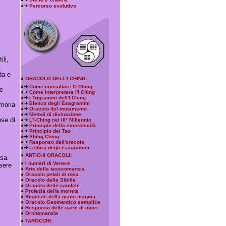
Percorso evolutivo
ili,
da e
ORACOLO DELL'I CHING:
Come consultare l'I Ching
e
Come interpretare l'I Ching
I Trigrammi dell'I Ching
Elenco degli Esagrammi
emoria
Oracolo del mutamento
Metodi di divinazione
ose di
L'I-Ching nel III° Millennio
Principio della sincronicità
Principio del Tao
Shing Ching
Responso dell'oracolo
Lettura degli esagrammi
ANTICHI ORACOLI:
osa.
I numeri di Venere
sere
Arte della tasseomanzia
Oracolo petali di rosa
Oracolo della Sibilla
Oracolo delle candele
Profezia della moneta
Risposte della mano magica
Oracolo Geomantico semplice
Responso delle carte di cuori
Ornitomanzia
TAROCCHI: