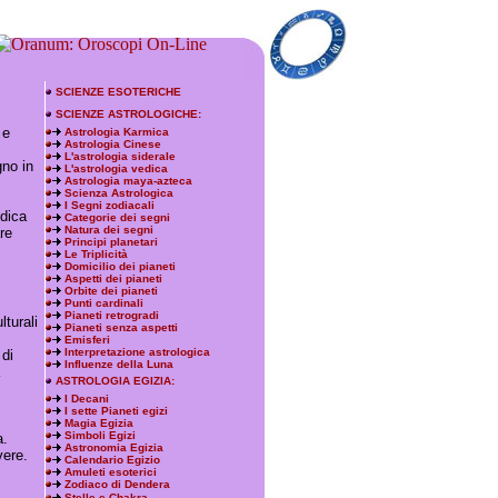
SCIENZE ESOTERICHE
SCIENZE ASTROLOGICHE:
 e
Astrologia Karmica
Astrologia Cinese
L'astrologia siderale
gno in
L'astrologia vedica
Astrologia maya-azteca
Scienza Astrologica
I Segni zodiacali
ndica
Categorie dei segni
Natura dei segni
re
Principi planetari
Le Triplicità
Domicilio dei pianeti
Aspetti dei pianeti
Orbite dei pianeti
Punti cardinali
Pianeti retrogradi
lturali
Pianeti senza aspetti
Emisferi
Interpretazione astrologica
 di
Influenze della Luna
ASTROLOGIA EGIZIA:
I Decani
I sette Pianeti egizi
Magia Egizia
Simboli Egizi
a.
Astronomia Egizia
vere.
Calendario Egizio
Amuleti esoterici
Zodiaco di Dendera
Stelle e Chakra